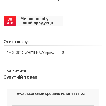
90
Ми впевнені у
нашій продукції
днів
Опис товару:
PMO13310 WHITE NAVY кросс 41-45
Поділитися:
Супутній товар
HWZ24380 BEIGE Кросівок РС 36-41 (112211)