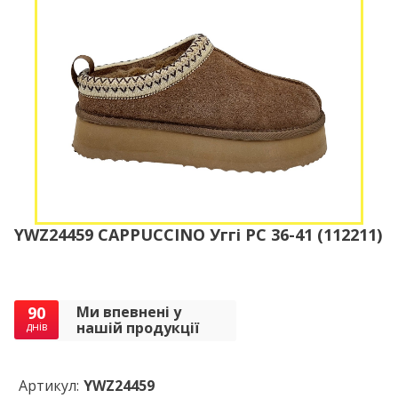
YWZ24459 CAPPUCCINO Уггі РС 36-41 (112211)
90
Ми впевнені у
нашій продукції
днів
Артикул:
YWZ24459