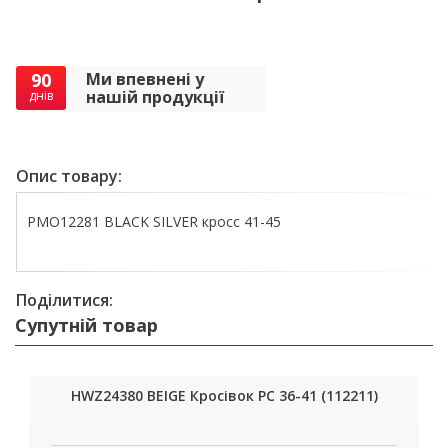
90
Ми впевнені у
нашій продукції
днів
Опис товару:
PMO12281 BLACK SILVER кросс 41-45
Поділитися:
Супутній товар
HWZ24380 BEIGE Кросівок РС 36-41 (112211)