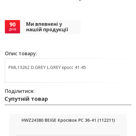
90
Ми впевнені у
нашій продукції
днів
Опис товару:
PML13262 D.GREY L.GREY кросс 41-45
Поділитися:
Супутній товар
HWZ24380 BEIGE Кросівок РС 36-41 (112211)