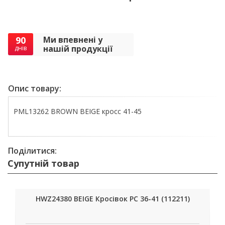
90
Ми впевнені у
нашій продукції
днів
Опис товару:
PML13262 BROWN BEIGE кросс 41-45
Поділитися:
Супутній товар
HWZ24380 BEIGE Кросівок РС 36-41 (112211)