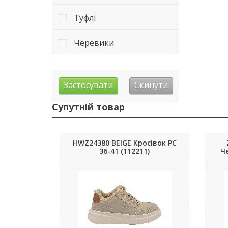
Туфлі
Черевики
Супутній товар
HWZ24380 BEIGE Кросівок РС
36-41 (112211)
Че