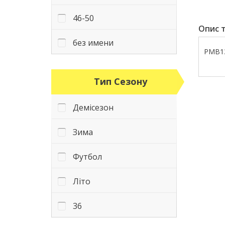
46-50
Опис т
без имени
PMB13
Тип Сезону
Демісезон
Зима
Футбол
Літо
36