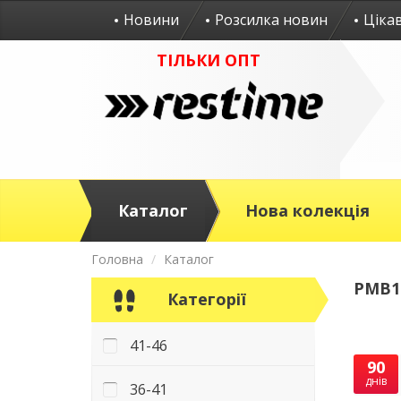
Новини
Розсилка новин
Ціка
ТІЛЬКИ ОПТ
Каталог
Нова колекція
Головна
Каталог
PMB13
Категорії
41-46
90
днів
36-41