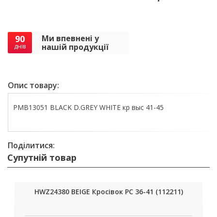
90
Ми впевнені у
нашій продукції
днів
Опис товару:
PMB13051 BLACK D.GREY WHITE кр выс 41-45
Поділитися:
Супутній товар
HWZ24380 BEIGE Кросівок РС 36-41 (112211)