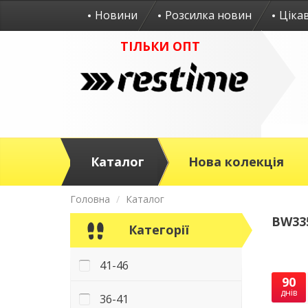
Новини
Розсилка новин
Ціка
ТІЛЬКИ ОПТ
Каталог
Нова колекція
Головна
Каталог
BW335
Категорії
41-46
90
днів
36-41