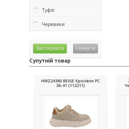
Туфлі
Черевики
Супутній товар
HWZ24380 BEIGE Кросівок РС
36-41 (112211)
Че