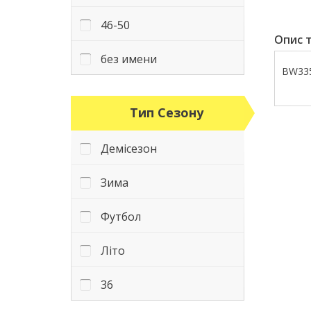
46-50
Опис т
без имени
BW335
Тип Сезону
Демісезон
Зима
Футбол
Літо
36