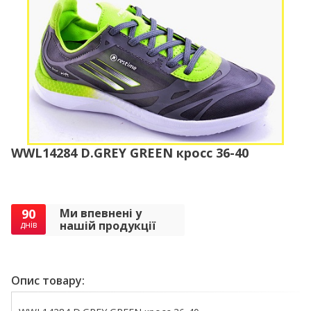
WWL14284 D.GREY GREEN кросс 36-40
90
Ми впевнені у
нашій продукції
днів
Опис товару: