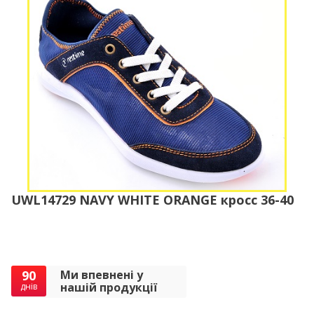
UWL14729 NAVY WHITE ORANGE кросс 36-40
90
Ми впевнені у
нашій продукції
днів