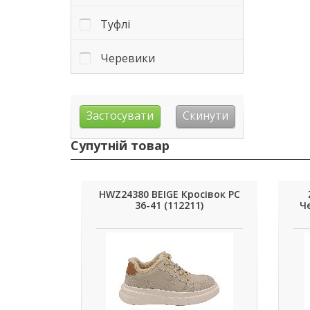
Туфлі
Черевики
Супутній товар
HWZ24380 BEIGE Кросівок РС
36-41 (112211)
Че