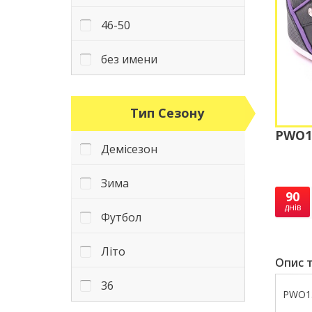
46-50
без имени
Тип Сезону
PWO13
Демісезон
Зима
90
днів
Футбол
Літо
Опис т
36
PWO13