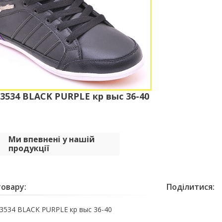
534 BLACK PURPLE кр выс 36-40
Ми впевнені у нашій
продукції
овару:
Поділитися:
534 BLACK PURPLE кр выс 36-40