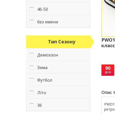
46-50
без имени
PWO1
Тип Сезону
класс
Демісезон
Зима
90
днів
Футбол
Опис т
Літо
PWO13
36
ретро