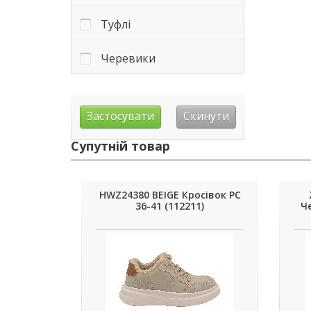
Туфлі
Черевики
Супутній товар
HWZ24380 BEIGE Кросівок РС
36-41 (112211)
Че