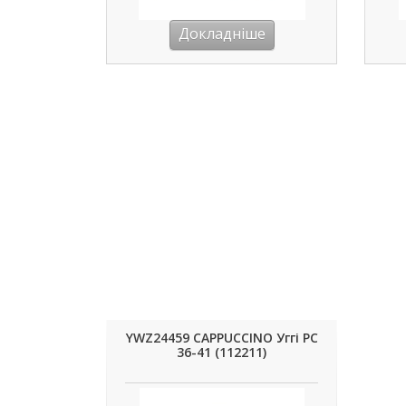
Докладніше
YWZ24459 CAPPUCCINO Уггі РС
36-41 (112211)