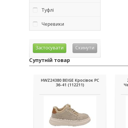
Туфлі
Черевики
Супутній товар
HWZ24380 BEIGE Кросівок РС
36-41 (112211)
Че