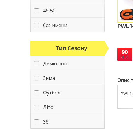
46-50
без имени
PWL14
Тип Сезону
90
днів
Демісезон
Зима
Опис т
Футбол
PWL14
Літо
36