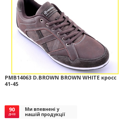
PMB14063 D.BROWN BROWN WHITE кросс
41-45
90
Ми впевнені у
нашій продукції
днів