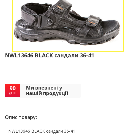
NWL13646 BLACK сандали 36-41
90
Ми впевнені у
нашій продукції
днів
Опис товару:
NWL13646 BLACK сандали 36-41