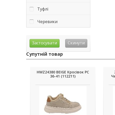
Туфлі
Черевики
Супутній товар
HWZ24380 BEIGE Кросівок РС
36-41 (112211)
Че