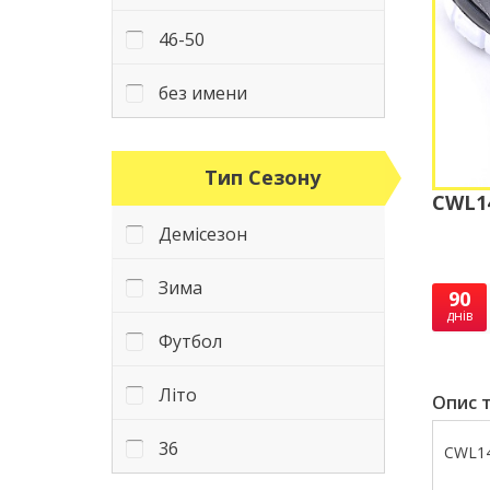
46-50
без имени
Тип Сезону
CWL14
Демісезон
Зима
90
днів
Футбол
Літо
Опис т
36
CWL14