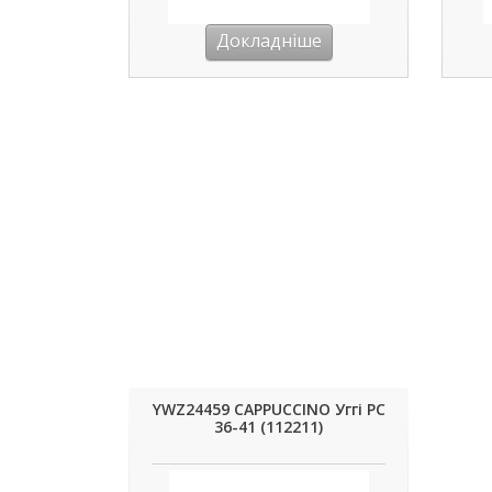
Докладніше
YWZ24459 CAPPUCCINO Уггі РС
36-41 (112211)