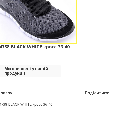
738 BLACK WHITE кросс 36-40
Ми впевнені у нашій
продукції
овару:
Поділитися:
738 BLACK WHITE кросс 36-40