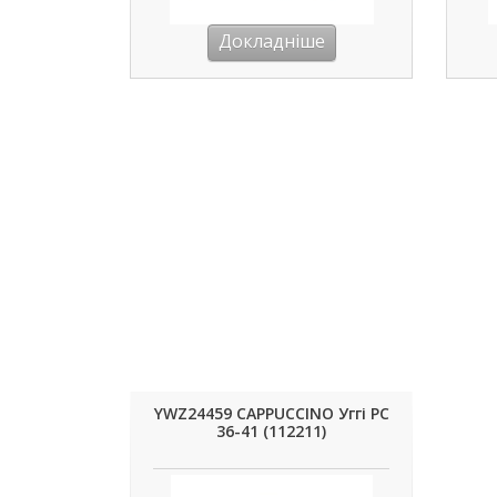
Докладніше
YWZ24459 CAPPUCCINO Уггі РС
36-41 (112211)