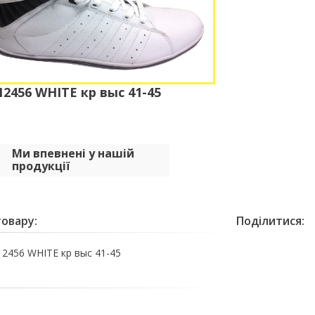
456 WHITE кр выс 41-45
Ми впевнені у нашій
продукції
овару:
Поділитися:
456 WHITE кр выс 41-45