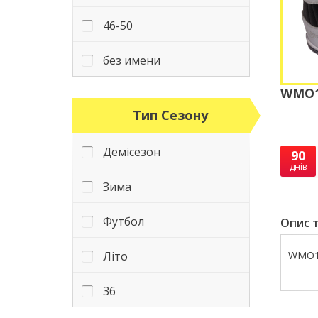
46-50
без имени
WMO12
Тип Сезону
Демісезон
90
днів
Зима
Футбол
Опис т
Літо
WMO12
36