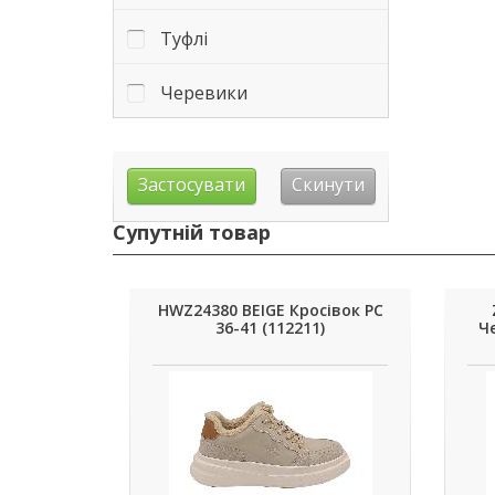
Туфлі
Черевики
Супутній товар
HWZ24380 BEIGE Кросівок РС
36-41 (112211)
Че