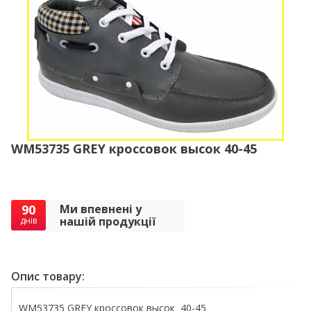
WM53735 GREY кроссовок высок 40-45
90
Ми впевнені у
нашій продукції
днів
Опис товару:
WM53735 GREY кроссовок высок 40-45