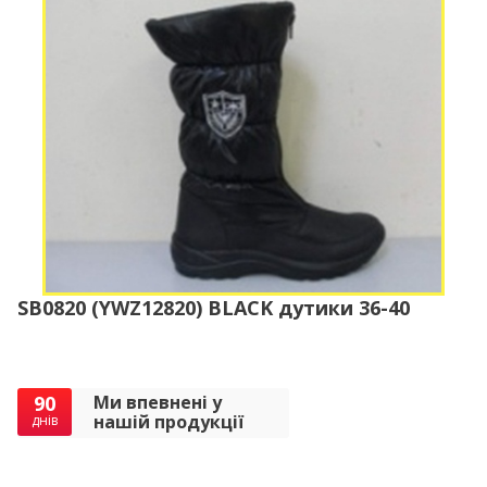
SB0820 (YWZ12820) BLACK дутики 36-40
90
Ми впевнені у
нашій продукції
днів