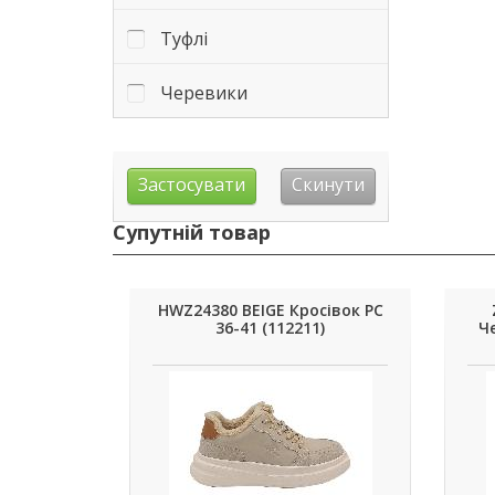
Туфлі
Черевики
Супутній товар
HWZ24380 BEIGE Кросівок РС
36-41 (112211)
Че