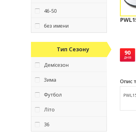
46-50
PWL15
без имени
Тип Сезону
90
днів
Демісезон
Зима
Опис т
Футбол
PWL15
Літо
36