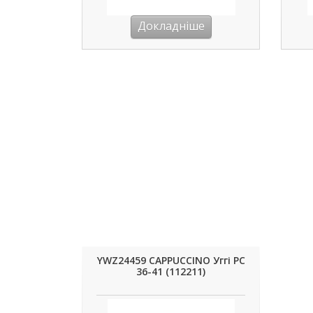
Докладніше
YWZ24459 CAPPUCCINO Уггі РС
36-41 (112211)