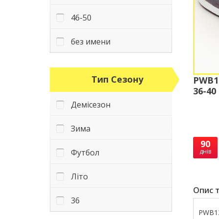
46-50
без имени
Тип Сезону
PWB13
36-40
Демісезон
Зима
90
Футбол
днів
Літо
Опис т
36
PWB13