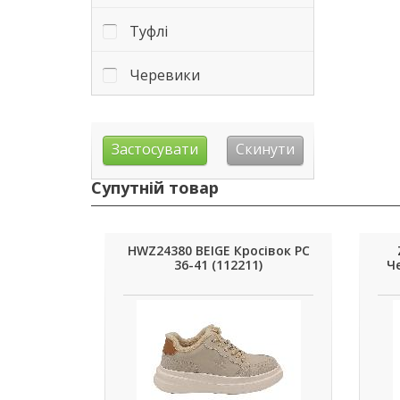
Туфлі
Черевики
Супутній товар
HWZ24380 BEIGE Кросівок РС
36-41 (112211)
Че