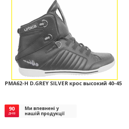
PMA62-H D.GREY SILVER крос высокий 40-45
90
Ми впевнені у
нашій продукції
днів