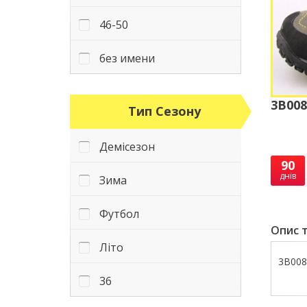
46-50
без имени
3B008
Тип Сезону
Демісезон
90
днів
Зима
Футбол
Опис т
Літо
3B008
36