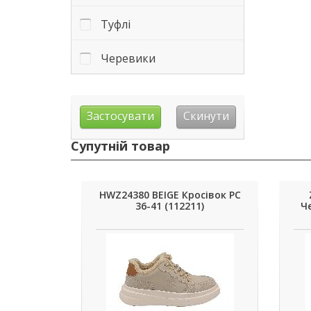
Туфлі
Черевики
Супутній товар
HWZ24380 BEIGE Кросівок РС
36-41 (112211)
Че