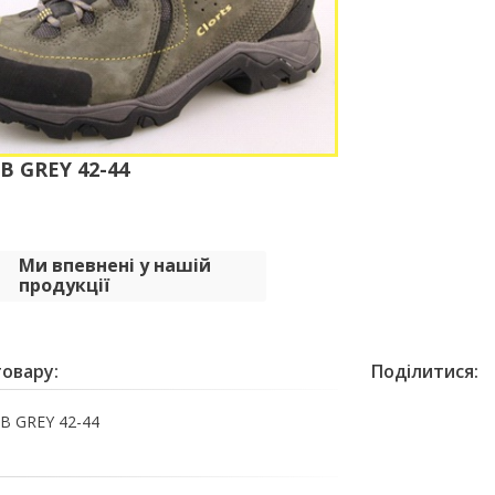
B GREY 42-44
Ми впевнені у нашій
продукції
овару:
Поділитися:
B GREY 42-44