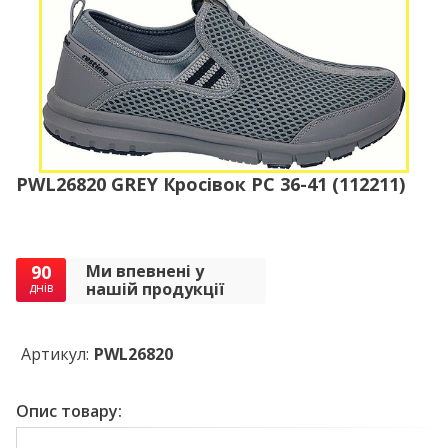
PWL26820 GREY Кросівок РС 36-41 (112211)
90
Ми впевнені у
нашій продукції
днів
Артикул:
PWL26820
Опис товару: