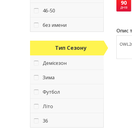
90
днів
46-50
без имени
Опис т
OWL26
Тип Сезону
Демісезон
Зима
Футбол
Літо
36