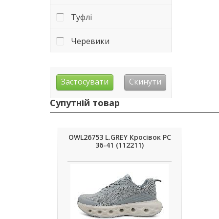
Туфлі
Черевики
Супутній товар
OWL26753 L.GREY Кросівок РС
36-41 (112211)