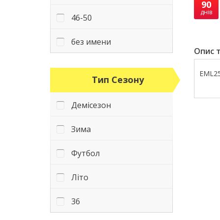
90
днів
46-50
без имени
Опис т
EML25
Тип Сезону
Демісезон
Зима
Футбол
Літо
36