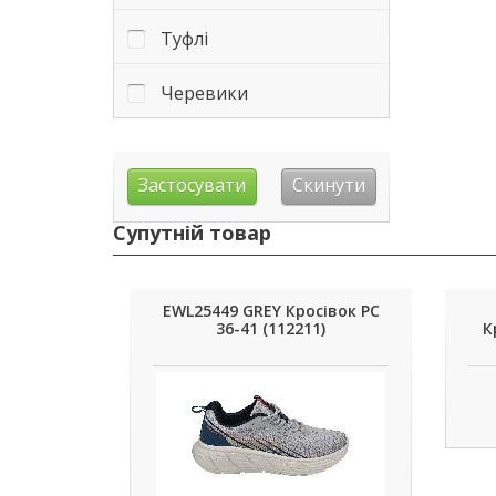
Туфлі
Черевики
Супутній товар
EWL25449 GREY Кросівок PC
36-41 (112211)
К