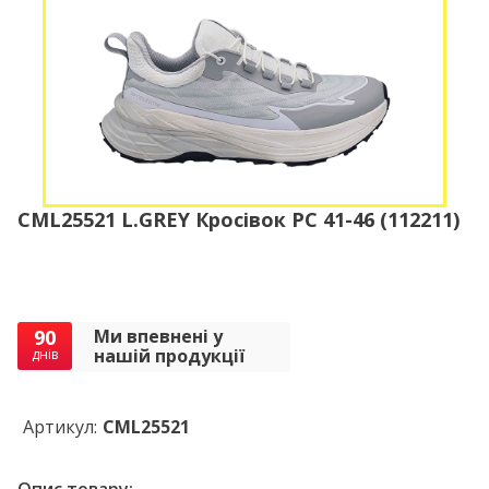
CML25521 L.GREY Кросівок PC 41-46 (112211)
90
Ми впевнені у
нашій продукції
днів
Артикул:
CML25521