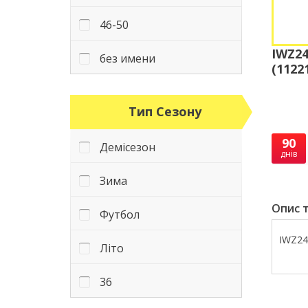
46-50
IWZ24
без имени
(1122
Тип Сезону
90
Демісезон
днів
Зима
Опис т
Футбол
IWZ24
Літо
36