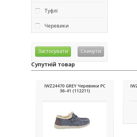
Туфлі
Черевики
Супутній товар
IWZ24470 GREY Черевики РС
IW
36-41 (112211)