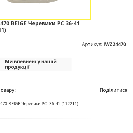
470 BEIGE Черевики РС 36-41
11)
Артикул:
IWZ24470
Ми впевнені у нашій
продукції
овару:
Поділитися:
470 BEIGE Черевики РС 36-41 (112211)