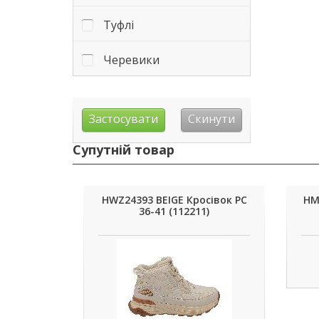
Туфлі
Черевики
Супутній товар
HWZ24393 BEIGE Кросівок РС
HM
36-41 (112211)