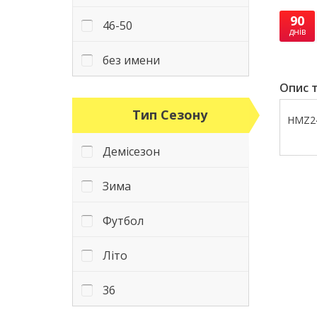
90
46-50
днів
без имени
Опис т
Тип Сезону
HMZ24
Демісезон
Зима
Футбол
Літо
36