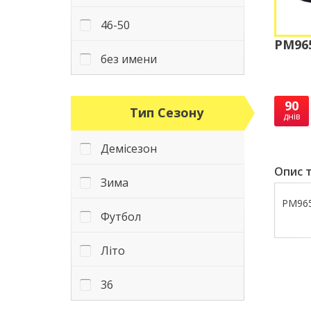
46-50
PM965
без имени
90
Тип Сезону
днів
Демісезон
Опис т
Зима
PM965
Футбол
Літо
36