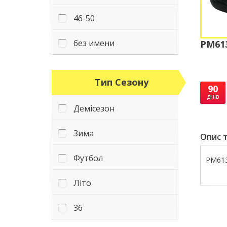
46-50
без имени
PM613
Тип Сезону
90
днів
Демісезон
Зима
Опис т
Футбол
PM613
Літо
36