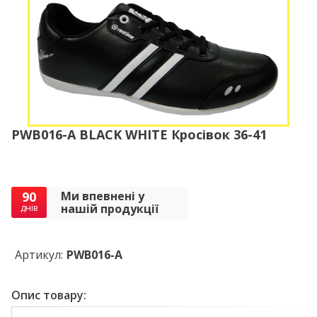
PWB016-A BLACK WHITE Кросівок 36-41
90
Ми впевнені у
нашій продукції
днів
Артикул:
PWB016-A
Опис товару: