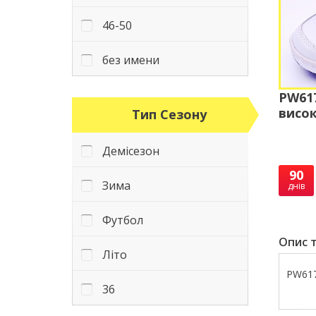
46-50
без имени
PW617
висок
Тип Сезону
Демісезон
90
Зима
днів
Футбол
Опис т
Літо
PW617
36