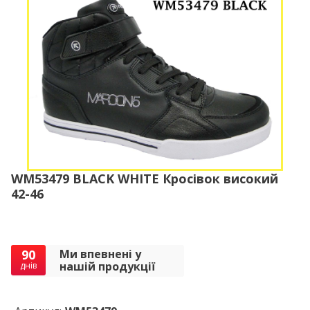
WM53479 BLACK WHITE Кросівок високий
42-46
90
Ми впевнені у
нашій продукції
днів