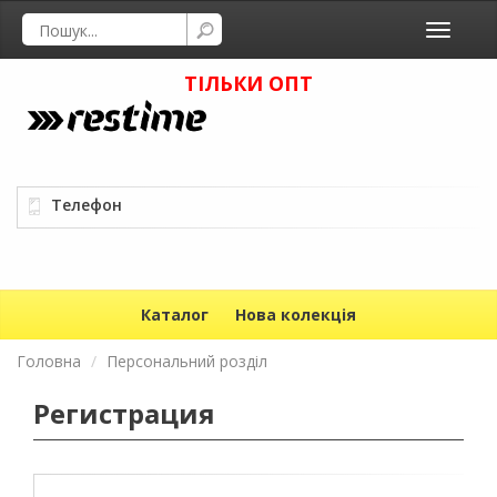
Toggle
navigati
ТІЛЬКИ ОПТ
Телефон
Каталог
Нова колекція
Головна
Персональний розділ
Регистрация