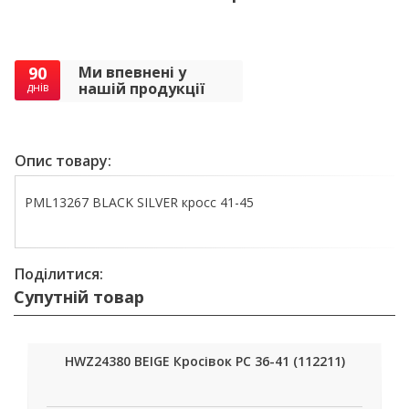
90
Ми впевнені у
нашій продукції
днів
Опис товару:
PML13267 BLACK SILVER кросс 41-45
Поділитися:
Супутній товар
HWZ24380 BEIGE Кросівок РС 36-41 (112211)