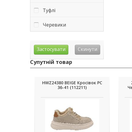
Туфлі
Черевики
Супутній товар
HWZ24380 BEIGE Кросівок РС
36-41 (112211)
Че