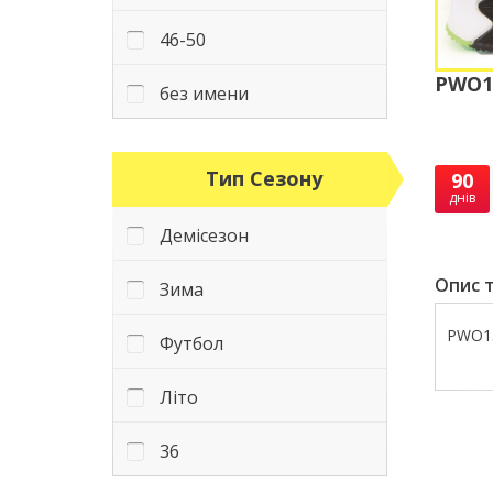
46-50
PWO15
без имени
Тип Сезону
90
днів
Демісезон
Опис т
Зима
PWO15
Футбол
Літо
36