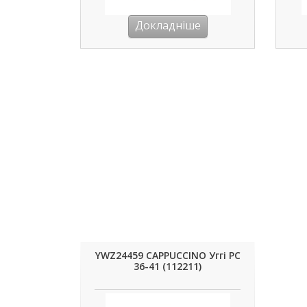
Докладніше
YWZ24459 CAPPUCCINO Уггі РС
36-41 (112211)