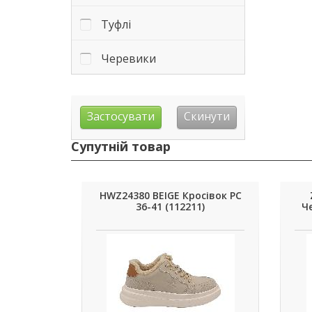
Туфлі
Черевики
Супутній товар
HWZ24380 BEIGE Кросівок РС
36-41 (112211)
Че