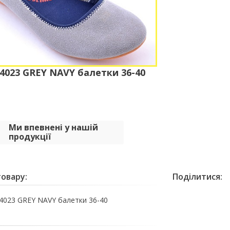
023 GREY NAVY балетки 36-40
Ми впевнені у нашій
продукції
овару:
Поділитися:
023 GREY NAVY балетки 36-40