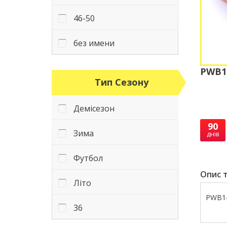
46-50
без имени
PWB14
Тип Сезону
Демісезон
90
Зима
днів
Футбол
Опис т
Літо
PWB14
36