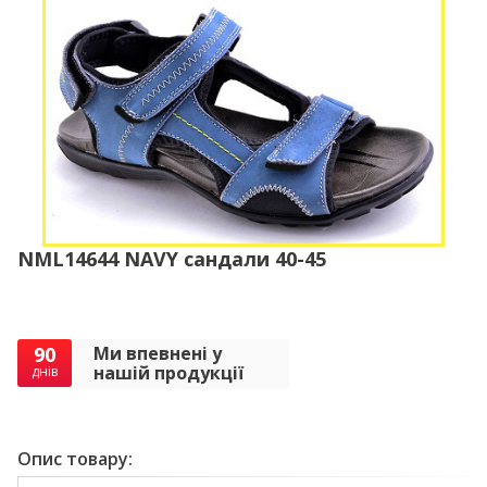
NML14644 NAVY сандали 40-45
90
Ми впевнені у
нашій продукції
днів
Опис товару: